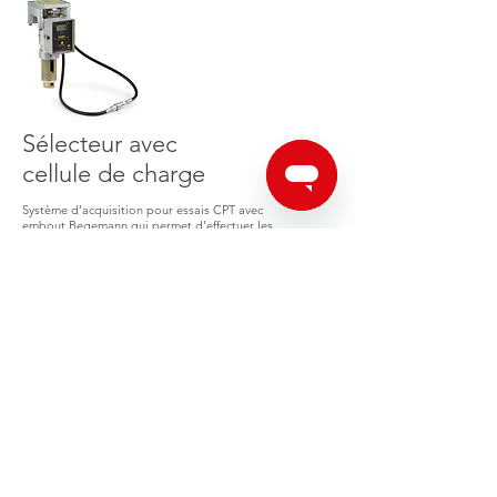
Sélecteur avec
cellule de charge
Système d’acquisition pour essais CPT avec
embout Begemann qui permet d’effectuer les
tests de manière simple et intuitive.
En savoir plus
Pagani Geotechnical Equipment s.r.l.
Località Campogrande, 26,
29010
Calendasco PC, Italy
Tel.
+39 0523 771535