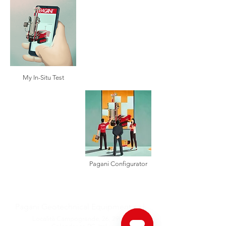
My In-Situ Test
Pagani Configurator
Pagani Geotechnical Equipment s.r.l.
Località Campogrande, 26,
29010