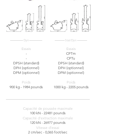
Dyn
Stat/Dyn
Essais
Essais
-
CPTm
-
CPTu
DPSH (standard)
DPSH (standard)
DPH (optionnel)
DPH (optionnel)
DPM (optionnel)
DPM (optionnel)
Poids
Poids
900 kg - 1984 pounds
1000 kg - 2205 pounds
Capacité de poussée maximale
100 kN - 22481 pounds
Capacité d'extraction maximale
120 kN - 26977 pounds
Vitesse d’essai
2 cm/sec - 0,065 foot/sec