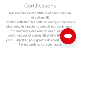
Certifications
Nos machines sont certifiées et conformes aux
directives CE.
Comme l’attestent les certifications que nous avons
obtenues, les caractéristiques de nos machines ont
été soumises à des vérifications et elles sont
conformes aux directives CE et USA SFR (Title 29
§1910 Subpart O) pour garantir des produits sûrs et à
l’avant-garde au consommateur.
Pagani Geotechnical Equipment s.r.l.
Località Campogrande, 26,
29010
Calendasco PC, Italy
Tel.
+39 0523 771535
E-mail: