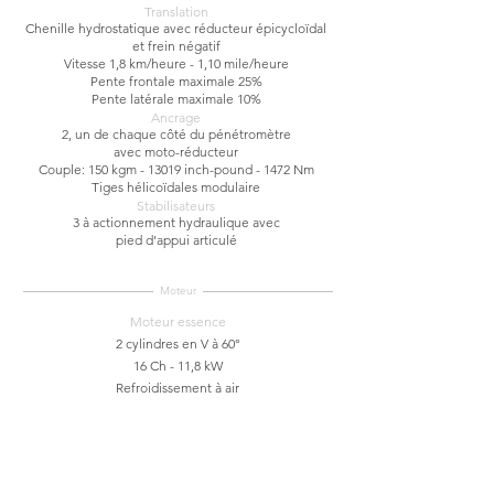
Translation
Chenille hydrostatique avec réducteur épicycloïdal
et frein négatif
Vitesse 1,8 km/heure - 1,10 mile/heure
Pente frontale maximale
25%
Pente latérale maximale 10%
Ancrage
2, un de chaque côté du pénétromètre
avec moto-réducteur
Couple: 150 kgm - 13019 inch-pound - 1472 Nm
Tiges hélicoïdales modulaire
Stabilisateurs
3 à actionnement hydraulique avec
pied d’appui articulé
Moteur
Moteur essence
2 cylindres en V à 60°
16 Ch - 11,8 kW
Refroidissement à air