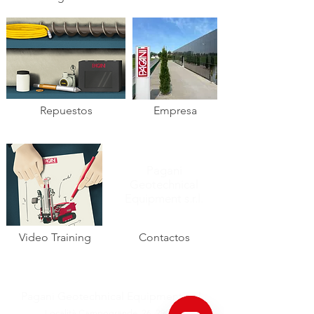
Repuestos
Empresa
Pagani
Geotechnical
Equipment s.r.l.
Video Training
Contactos
Pagani Geotechnical Equipment s.r.l.
Località Campogrande, 26,
29010