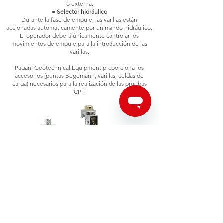
o externa.
●
Selector hidráulico
Durante la fase de empuje, las varillas están
accionadas automáticamente por un mando hidráulico.
El operador deberá únicamente controlar los
movimientos de empuje para la introducción de las
varillas.
Pagani Geotechnical Equipment proporciona los
accesorios (puntas Begemann, varillas, celdas de
carga) necesarios para la realización de las pruebas
CPT.
Selector con celda de carga
Más información
Pagani Geotechnical Equipment s.r.l.