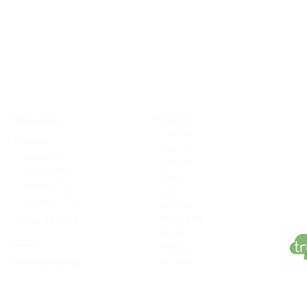
Productos
Repuestos
TG 63-100
Pruebas
TG 63-150
Pruebas DP
TG 73-200
Pruebas CPT
CPT-AS
Pruebas CPTu
TGAS-12
Pruebas S-CPTu
Piezocono
Video training
CPT Mast 150
DPM 30
Leo AI
DP Manual
Merchandising
Vane Test