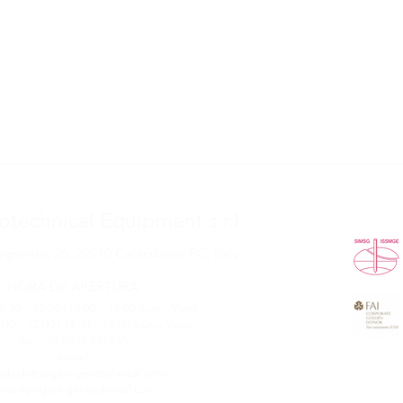
technical Equipment s.r.l.
grande, 26, 29010 Calendasco PC, Italy
HORA DE APERTURA
8:30 – 12:30 | 14:00 – 18:00 (Lun – Vien)
8:00 – 12:00 | 13:30 – 17:30 (Lun – Vien)
Tel. +39 0523 771535
e-mail:
pdesk@pagani-geotechnical.com
ales@pagani-geotechnical.com