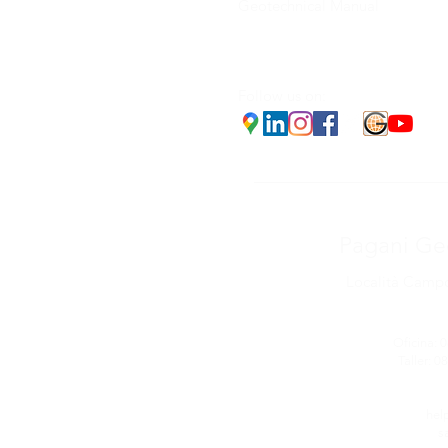
Geotechnical Manual
Follow us on:
Pagani Geo
Località Campo
Oficina: 0
Taller: 0
hel
s