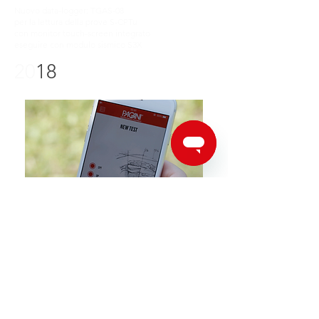
Nuovo data-logger: TGAS-08
per la lettura della prove S-CPTu
con monitor touch-screen integrato
eseguire con modulo sismico S3X
20
18
Pubblicazione della prima APP
"
My In-situ Test"
digitalizza il foglio di campo registrando
direttamente sull'applicazione i valori
ottenuti dalle prove CPT e DP
Piezocono MKS
di nuova generazione
Inizia la partnership con il team