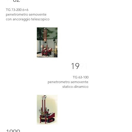
TG 73-200 6×6
penetrometro semovente
con ancoraggio telescopico
19
91
TG 63-100
penetrometro semovente
statico-dinamico