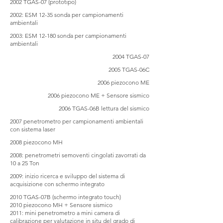
2002 TGAS-07 (prototipo)
2002: ESM 12-35 sonda per campionamenti
ambientali
2003: ESM 12-180 sonda per campionamenti
ambientali
2004 TGAS-07
2005 TGAS-06C
2006 piezocono ME
2006 piezocono ME + Sensore sismico
2006 TGAS-06B lettura del sismico
2007 penetrometro per campionamenti ambientali
con sistema laser
2008 piezocono MH
2008: penetrometri semoventi cingolati zavorrati da
10 a 25 Ton
2009: inizio ricerca e sviluppo del sistema di
acquisizione con schermo integrato
2010 TGAS-07B (schermo integrato touch)
2010 piezocono MH + Sensore sismico
2011: mini penetrometro a mini camera di
calibrazione per valutazione in situ del grado di