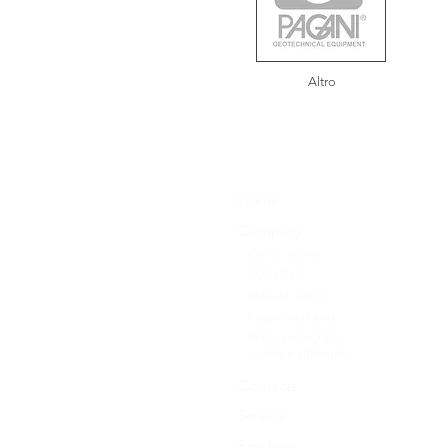
Altro
Home
Company
Certifications
POR FESR
Manufacturing
Pagani worldwide
Politica integrata
qualità e ambiente
Contacts
Service
Brochure