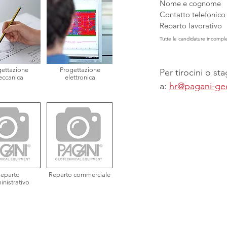
Nome e cognome
Contatto telefonico
Reparto lavorativo
Tutte le candidature incompl
gettazione
Progettazione
Per tirocini o st
ccanica
elettronica
a:
hr@pagani-ge
eparto
Reparto commerciale
nistrativo