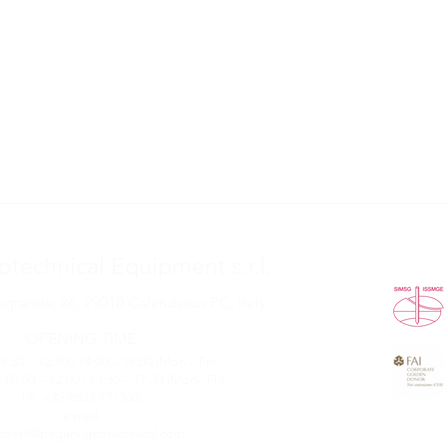
technical Equipment s.r.l.
grande, 26, 29010 Calendasco PC, Italy
OPENING TIME
08:30 – 12:30 | 14:00 – 18:00 (Mon – Fri)
08:00 – 12:00 | 13:30 – 17:30 (Mon– Fri)
Ph. +39 0523 771535
e-mail:
pdesk@pagani-geotechnical.com