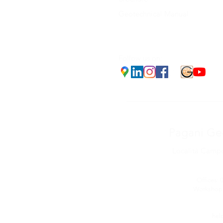
Geotechnical Manual
Follow us on:
Pagani Geo
Località Campo
Offices: 
Workshop: 
hel