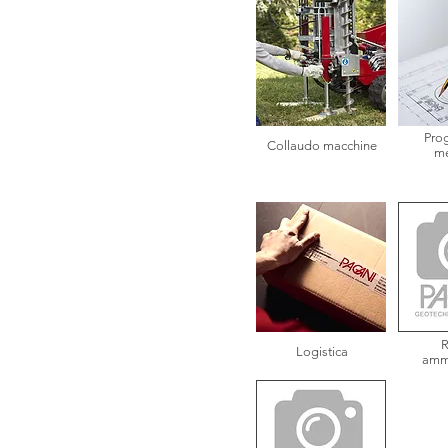
Pro
Collaudo macchine
me
R
Logistica
ammi