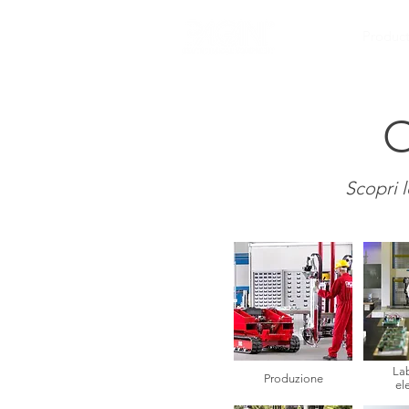
Product
O
Scopri l
La
Produzione
el