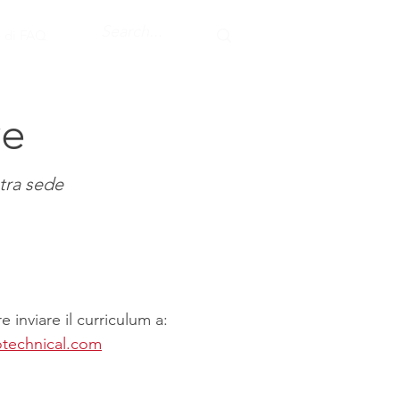
 di FAQ
ve
stra sede
e inviare il curriculum a:
technical.com