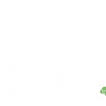
Spare parts
Products
TG 63-100
Tests
TG 63-150
Tests DP
TG 73-200
Tests CPT
CPT-AS
Tests CPTu
TGAS-12
Tests S-CPTu
Piezocone
Video training
CPT Mast 150
DPM 30
Leo AI
Manual DP
Merchandising
Vane Test