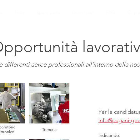
s
Tests
Spare parts
Download
FAQ
Copia
pportunità lavorati
e differenti aeree professionali all'interno della no
Per le candidatur
info@pagani-geo
boratorio
Torneria
ettronico
Indicando: