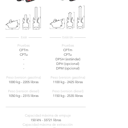
Estát
Estát/din
Pruebas
Pruebas
CPTm
CPTm
CPTu
CPTu
-
DPSH (estándar)
-
DPH (opcional)
-
DPM (opcional)
Peso (version gasolina)
Peso (version gasolina)
1000 kg - 2205 libras
1100 kg - 2425 libras
Peso (version diesel)
Peso (version diesel)
1050 kg - 2315 libras
1150 kg - 2535 libras
Capacidad máxima de empuje
150 kN - 33721 libras
Capacidad máxima de extracción