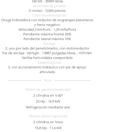
160 kN - 35969 libras
Velocidad de prueba
2 cm/sec - 0,065 pies/se
Carro movimentac
ión
Oruga hidrostática con reductor de engranajes planetarios
y freno negativo
Velocidad 2 km/hora - 1,24 milla/hora
Pendiente máxima frontal 25%
Pendiente lateral máxima 10%
Anclaje
2, uno por lado del penetrómetro, con motorreductor
Par de anclaje: 160 kgm - 13887 pulgadas-libras - 1570 Nm
Varillas helicoidales componibile
Estabilizadores
3, con accionamiento hidráulico con pie de apoyo
articulado
Motor
Motor de gasolina (estándar)
2 cilindros en V 60°
23 Hp - 16,9 kW
Refrigeración mediante aire
Motore diesel (opcional)
2 cilindros en linea
15,8 Hp - 11,6 kW