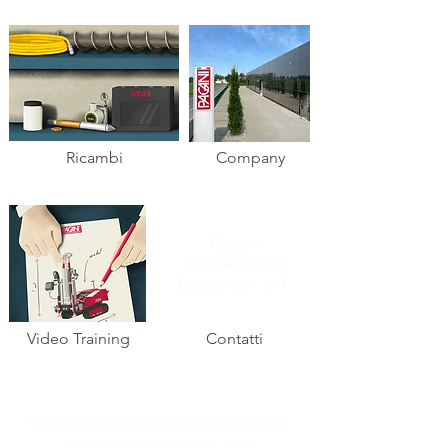
Ricambi
Company
Pagani
Geotechnical
Equipment s.r.l.
Video Training
Contatti
Pagani Geotechnical Equipment s.r.l.
Località Campogrande, 26,
29010