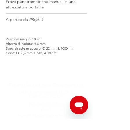
Prove penetrometriche manuali in una
attrezzatura portatile
A partire da 795,50 €
Peso del maglio: 10 kg
Altezza di caduta: 500 mm
Speciali aste in acciaio: Ø 22 mm; L 1000 mm
Cono: Ø 35,6 mm; B 90°; A 10 cm²
Pagani Geotechnical Equipment s.r.l.
Località Campogrande, 26,
29010
Calendasco PC, Italy
Tel.
+39 0523 771535
E-mail:
helpdesk@pagani-geotechnical.com
sales@pagani-geotechnical.com