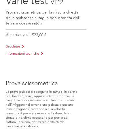
Vane test
VT12
Prova scissometrica per la misura diretta
della resistenza al taglio non drenata dei
terreni coesivi saturi
A partire da 1.522,00 €
Brochure
Informazioni tecniche
Prova scissometrica
La prova può essere eseguita in campo, in parete
o al fondo di scavi, oppure in laboratorio su un
campione opportunamente confinato. Consiste
nell’infiggere nel terreno una paletta a quattro
lame ortogonali, ruotandola alla velocità
prescritta è possibile misurare il valore dello
sforzo di torsione necessario per portare a
rottura il terreno, per mezzo della chiave
torsiometrica calibrata.