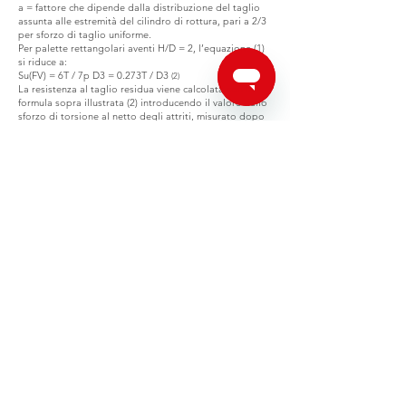
a = fattore che dipende dalla distribuzione del taglio
assunta alle estremità del cilindro di rottura, pari a 2/3
per sforzo di taglio uniforme.
Per palette rettangolari aventi H/D = 2, l’equazione (1)
si riduce a:
Su(FV) = 6T / 7p D3 = 0.273T / D3
(2)
La resistenza al taglio residua viene calcolata con la
formula sopra illustrata (2) introducendo il valore dello
sforzo di torsione al netto degli attriti, misurato dopo
alcuni giri di rotazione della paletta, cioè quando il
terreno offre una resistenza praticamente costante.
Pagani Geotechnical Equipment s.r.l.