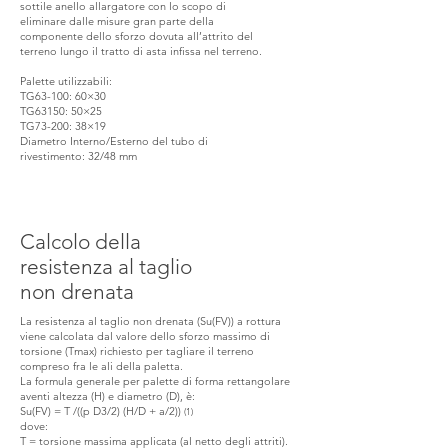
sottile anello allargatore con lo scopo di
eliminare dalle misure gran parte della
componente dello sforzo dovuta all’attrito del
terreno lungo il tratto di asta infissa nel terreno.
Palette utilizzabili:
TG63-100: 60×30
TG63150: 50×25
TG73-200: 38×19
Diametro Interno/Esterno del tubo di
rivestimento: 32/48 mm
Calcolo della
resistenza al taglio
non drenata
La resistenza al taglio non drenata (Su(FV)) a rottura
viene calcolata dal valore dello sforzo massimo di
torsione (Tmax) richiesto per tagliare il terreno
compreso fra le ali della paletta.
La formula generale per palette di forma rettangolare
aventi altezza (H) e diametro (D), è:
Su(FV) = T /((p D3/2) (H/D + a/2))
(1)
dove:
T = torsione massima applicata (al netto degli attriti).