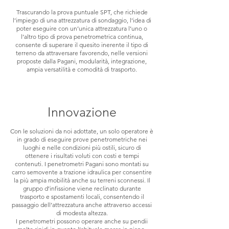
Trascurando la prova puntuale SPT, che richiede
l’impiego di una attrezzatura di sondaggio, l’idea di
poter eseguire con un’unica attrezzatura l’uno o
l’altro tipo di prova penetrometrica continua,
consente di superare il quesito inerente il tipo di
terreno da attraversare favorendo, nelle versioni
proposte dalla Pagani, modularità, integrazione,
ampia versatilità e comodità di trasporto.
Innovazione
Con le soluzioni da noi adottate, un solo operatore è
in grado di eseguire prove penetrometriche nei
luoghi e nelle condizioni più ostili, sicuro di
ottenere i risultati voluti con costi e tempi
contenuti. I penetrometri Pagani sono montati su
carro semovente a trazione idraulica per consentire
la più ampia mobilità anche su terreni sconnessi. Il
gruppo d’infissione viene reclinato durante
trasporto e spostamenti locali, consentendo il
passaggio dell’attrezzatura anche attraverso accessi
di modesta altezza.
I penetrometri possono operare anche su pendii