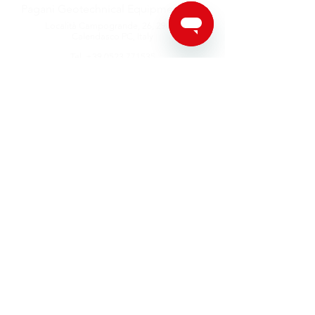
Pagani Geotechnical Equipment s.r.l.
Località Campogrande, 26,
29010
Calendasco PC, Italy
Tel.
+39 0523 771535
E-mail:
helpdesk@pagani-geotechnical.com
sales@pagani-geotechnical.com
Follow us on:
Proud to support
©2026 di Pagani Geotechnical Equipment
P.I.
00980440333
-
Politica sulla riservatezza - Cookie policy
|
Copyright